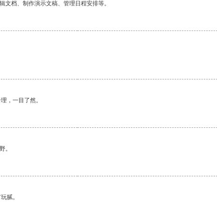
编辑文档、制作演示文稿、管理日程安排等。
合理，一目了然。
野。
有玩腻。