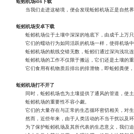
蚯蚓机场ios下载
当我们走进这秘境，便会发现蚯蚓机场正是自然界
蚯蚓机场安卓下载
蚯蚓机场位于土壤中深深的地底下，由成千上万只
它们的蠕动行为如同活跃的机场一样，使得机场中的
蚯蚓机场的航线交错无数，蚯蚓们通过深沟浅坑连接
蚯蚓机场的工作不仅限于搬运，它们还是土壤的重
它们食用有机物质后排出的排泄物，即蚯蚓粪便，
蚯蚓机场打不开了
同时，蚯蚓机场也为土壤提供了通风的管道，使土
蚯蚓机场的重要性不容小觑。
它们的大量存在与正常的生态循环密切相关，对生
然而，近些年来，由于人类活动的不当干扰以及环
为了保护蚯蚓机场及其所代表的生态意义，我们迫