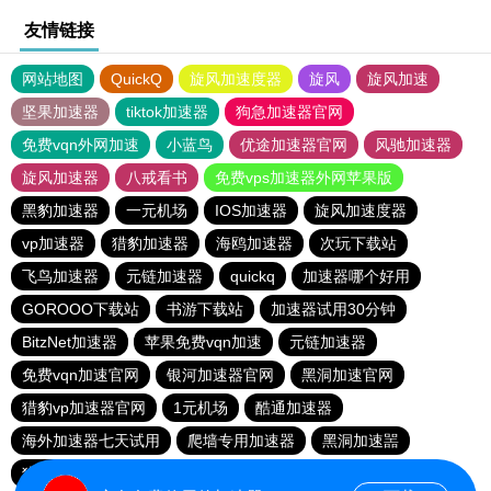
友情链接
网站地图
QuickQ
旋风加速度器
旋风
旋风加速
坚果加速器
tiktok加速器
狗急加速器官网
免费vqn外网加速
小蓝鸟
优途加速器官网
风驰加速器
旋风加速器
八戒看书
免费vps加速器外网苹果版
黑豹加速器
一元机场
IOS加速器
旋风加速度器
vp加速器
猎豹加速器
海鸥加速器
次玩下载站
飞鸟加速器
元链加速器
quickq
加速器哪个好用
GOROOO下载站
书游下载站
加速器试用30分钟
BitzNet加速器
苹果免费vqn加速
元链加速器
免费vqn加速官网
银河加速器官网
黑洞加速官网
猎豹vp加速器官网
1元机场
酷通加速器
海外加速器七天试用
爬墙专用加速器
黑洞加速噐
猎豹加速器官网
outline