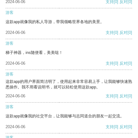
2024-06-06
支持
[0]
反对
[0]
游客
这款app就像我的私人导游，带我领略世界各地的美景。
2024-06-06
支持
[0]
反对
[0]
游客
梯子神器，ins随便看，美美哒！
2024-06-06
支持
[0]
反对
[0]
游客
这款app的用户界面简洁明了，使用起来非常容易上手，让我能够快速熟
悉操作。我不用看说明书，就可以轻松使用这款app。
2024-06-06
支持
[0]
反对
[0]
游客
这款app就像我的社交平台，让我能够与志同道合的朋友一起交流。
2024-06-06
支持
[0]
反对
[0]
游客