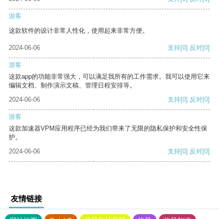
游客
这款软件的设计非常人性化，使用起来非常方便。
2024-06-06
支持
[0]
反对
[0]
游客
这款app的功能非常强大，可以满足我所有的工作需求。我可以使用它来
编辑文档、制作演示文稿、管理日程安排等。
2024-06-06
支持
[0]
反对
[0]
游客
这款加速器VPM应用程序已经为我们带来了无限的隐私保护和安全性保
护。
2024-06-06
支持
[0]
反对
[0]
友情链接