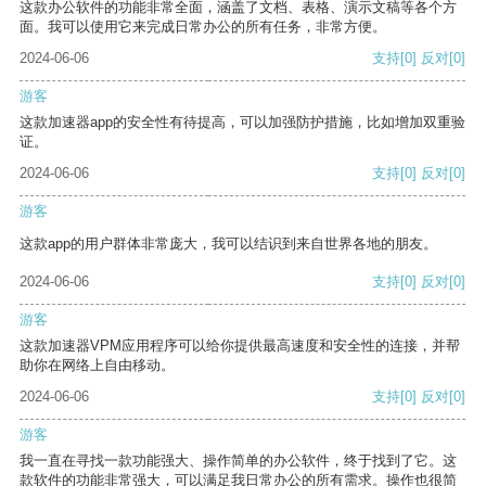
这款办公软件的功能非常全面，涵盖了文档、表格、演示文稿等各个方
面。我可以使用它来完成日常办公的所有任务，非常方便。
2024-06-06
支持
[0]
反对
[0]
游客
这款加速器app的安全性有待提高，可以加强防护措施，比如增加双重验
证。
2024-06-06
支持
[0]
反对
[0]
游客
这款app的用户群体非常庞大，我可以结识到来自世界各地的朋友。
2024-06-06
支持
[0]
反对
[0]
游客
这款加速器VPM应用程序可以给你提供最高速度和安全性的连接，并帮
助你在网络上自由移动。
2024-06-06
支持
[0]
反对
[0]
游客
我一直在寻找一款功能强大、操作简单的办公软件，终于找到了它。这
款软件的功能非常强大，可以满足我日常办公的所有需求。操作也很简