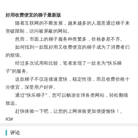
好用收费便宜的梯子最新版
随着互联网的不断发展，越来越多的人愿意通过梯子来
突破限制，访问被屏蔽的网站。
然而，市面上的梯子服务种类繁多，价格参差不齐。
如何找到一款既好用又收费便宜的梯子成为了消费者们
的烦恼。
经过多次试用和比较，笔者发现了一款名为“快乐梯
子”的服务。
这款梯子不仅连接速度快，稳定性强，而且收费价格十
分便宜，深受用户好评。
通过“快乐梯子”，您可以畅游全球各类网站，轻松翻墙
致远。
赶快体验一下吧，让您的上网体验更加便捷愉快！。
#3#
评论