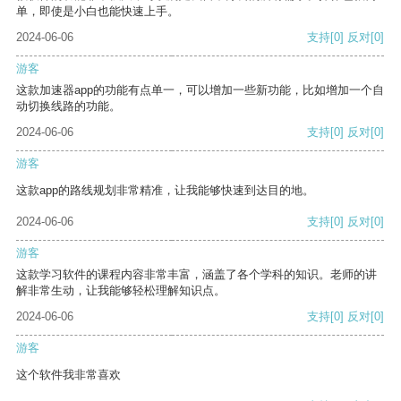
单，即使是小白也能快速上手。
2024-06-06
支持
[0]
反对
[0]
游客
这款加速器app的功能有点单一，可以增加一些新功能，比如增加一个自
动切换线路的功能。
2024-06-06
支持
[0]
反对
[0]
游客
这款app的路线规划非常精准，让我能够快速到达目的地。
2024-06-06
支持
[0]
反对
[0]
游客
这款学习软件的课程内容非常丰富，涵盖了各个学科的知识。老师的讲
解非常生动，让我能够轻松理解知识点。
2024-06-06
支持
[0]
反对
[0]
游客
这个软件我非常喜欢