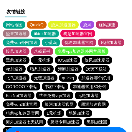
友情链接
网站地图
QuickQ
旋风加速度器
旋风
旋风加速
坚果加速器
tiktok加速器
狗急加速器官网
免费vqn外网加速
小蓝鸟
优途加速器官网
风驰加速器
旋风加速器
八戒看书
免费vps加速器外网苹果版
黑豹加速器
一元机场
IOS加速器
旋风加速度器
vp加速器
猎豹加速器
海鸥加速器
次玩下载站
飞鸟加速器
元链加速器
quickq
加速器哪个好用
GOROOO下载站
书游下载站
加速器试用30分钟
BitzNet加速器
苹果免费vqn加速
元链加速器
免费vqn加速官网
银河加速器官网
黑洞加速官网
猎豹vp加速器官网
1元机场
酷通加速器
海外加速器七天试用
爬墙专用加速器
黑洞加速噐
猎豹加速器官网
outline