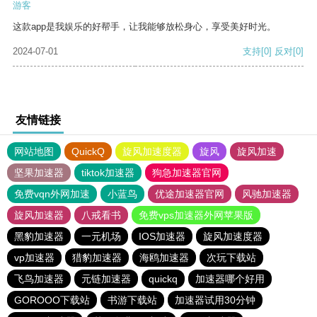
游客
这款app是我娱乐的好帮手，让我能够放松身心，享受美好时光。
2024-07-01
支持
[0]
反对
[0]
友情链接
网站地图
QuickQ
旋风加速度器
旋风
旋风加速
坚果加速器
tiktok加速器
狗急加速器官网
免费vqn外网加速
小蓝鸟
优途加速器官网
风驰加速器
旋风加速器
八戒看书
免费vps加速器外网苹果版
黑豹加速器
一元机场
IOS加速器
旋风加速度器
vp加速器
猎豹加速器
海鸥加速器
次玩下载站
飞鸟加速器
元链加速器
quickq
加速器哪个好用
GOROOO下载站
书游下载站
加速器试用30分钟