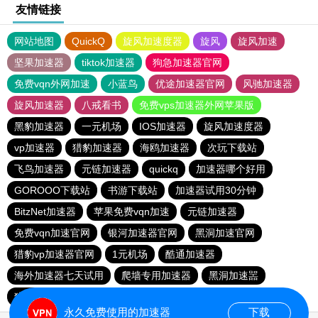
友情链接
网站地图
QuickQ
旋风加速度器
旋风
旋风加速
坚果加速器
tiktok加速器
狗急加速器官网
免费vqn外网加速
小蓝鸟
优途加速器官网
风驰加速器
旋风加速器
八戒看书
免费vps加速器外网苹果版
黑豹加速器
一元机场
IOS加速器
旋风加速度器
vp加速器
猎豹加速器
海鸥加速器
次玩下载站
飞鸟加速器
元链加速器
quickq
加速器哪个好用
GOROOO下载站
书游下载站
加速器试用30分钟
BitzNet加速器
苹果免费vqn加速
元链加速器
免费vqn加速官网
银河加速器官网
黑洞加速官网
猎豹vp加速器官网
1元机场
酷通加速器
海外加速器七天试用
爬墙专用加速器
黑洞加速噐
猎豹加速器官网
outline
永久免费使用的加速器
下载