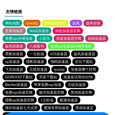
友情链接
网站地图
QuickQ
旋风加速度器
旋风
旋风加速
坚果加速器
tiktok加速器
狗急加速器官网
免费vqn外网加速
小蓝鸟
优途加速器官网
风驰加速器
旋风加速器
八戒看书
免费vps加速器外网苹果版
黑豹加速器
一元机场
IOS加速器
旋风加速度器
vp加速器
猎豹加速器
海鸥加速器
次玩下载站
飞鸟加速器
元链加速器
quickq
加速器哪个好用
GOROOO下载站
书游下载站
加速器试用30分钟
BitzNet加速器
苹果免费vqn加速
元链加速器
免费vqn加速官网
银河加速器官网
黑洞加速官网
猎豹vp加速器官网
1元机场
酷通加速器
海外加速器七天试用
爬墙专用加速器
黑洞加速噐