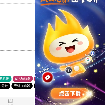
支持
[0]
反对
[0]
支持
[0]
反对
[0]
元机场
IOS加速器
旋风加速度器
vp加速器
猎豹加速器
0分钟
元链加速器
免费vqn加速官网
黑洞加速官网