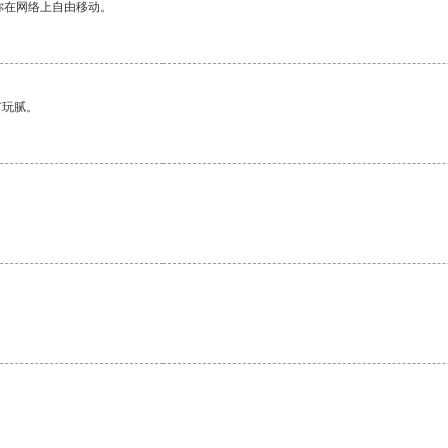
你在网络上自由移动。
有玩腻。
。