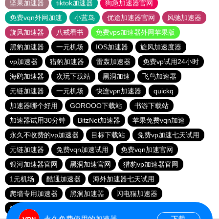
坚果加速器
tiktok加速器
狗急加速器官网
免费vqn外网加速
小蓝鸟
优途加速器官网
风驰加速器
旋风加速器
八戒看书
免费vps加速器外网苹果版
黑豹加速器
一元机场
IOS加速器
旋风加速度器
vp加速器
猎豹加速器
雷轰加速器
免费vp试用24小时
海鸥加速器
次玩下载站
黑洞加速
飞鸟加速器
元链加速器
一元机场
快连vρn加速器
quickq
加速器哪个好用
GOROOO下载站
书游下载站
加速器试用30分钟
BitzNet加速器
苹果免费vqn加速
永久不收费的vp加速器
目标下载站
免费vp加速七天试用
元链加速器
免费vqn加速试用
免费vqn加速官网
银河加速器官网
黑洞加速官网
猎豹vp加速器官网
1元机场
酷通加速器
海外加速器七天试用
爬墙专用加速器
黑洞加速噐
闪电猫加速器
猎豹加速器官网
outline
网必通
免费海外pvn加速器
永久免费使用的加速器
下载