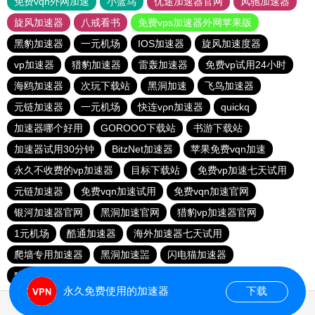
免费vqn外网加速
小蓝鸟
优途加速器官网
风驰加速器
旋风加速器
八戒看书
免费vps加速器外网苹果版
黑豹加速器
一元机场
IOS加速器
旋风加速度器
vp加速器
猎豹加速器
雷轰加速器
免费vp试用24小时
海鸥加速器
次玩下载站
黑洞加速
飞鸟加速器
元链加速器
一元机场
快连vρn加速器
quickq
加速器哪个好用
GOROOO下载站
书游下载站
加速器试用30分钟
BitzNet加速器
苹果免费vqn加速
永久不收费的vp加速器
目标下载站
免费vp加速七天试用
元链加速器
免费vqn加速试用
免费vqn加速官网
银河加速器官网
黑洞加速官网
猎豹vp加速器官网
1元机场
酷通加速器
海外加速器七天试用
爬墙专用加速器
黑洞加速噐
闪电猫加速器
猎豹加速器官网
outline
网必通
免费海外pvn加速器
永久免费使用的加速器
下载