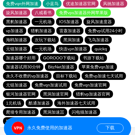
免费vqn外网加速
小蓝鸟
优途加速器官网
风驰加速器
旋风加速器
八戒看书
免费vps加速器外网苹果版
黑豹加速器
一元机场
IOS加速器
旋风加速度器
vp加速器
猎豹加速器
雷轰加速器
免费vp试用24小时
海鸥加速器
次玩下载站
黑洞加速
飞鸟加速器
元链加速器
一元机场
快连vρn加速器
quickq
加速器哪个好用
GOROOO下载站
书游下载站
加速器试用30分钟
BitzNet加速器
苹果免费vqn加速
永久不收费的vp加速器
目标下载站
免费vp加速七天试用
元链加速器
免费vqn加速试用
免费vqn加速官网
银河加速器官网
黑洞加速官网
猎豹vp加速器官网
1元机场
酷通加速器
海外加速器七天试用
爬墙专用加速器
黑洞加速噐
闪电猫加速器
猎豹加速器官网
outline
网必通
免费海外pvn加速器
永久免费使用的加速器
下载