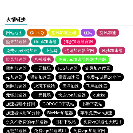
友情链接
网站地图
QuickQ
旋风加速度器
旋风
旋风加速
坚果加速器
tiktok加速器
狗急加速器官网
免费vqn外网加速
小蓝鸟
优途加速器官网
风驰加速器
旋风加速器
八戒看书
免费vps加速器外网苹果版
黑豹加速器
一元机场
IOS加速器
旋风加速度器
vp加速器
猎豹加速器
雷轰加速器
免费vp试用24小时
海鸥加速器
次玩下载站
黑洞加速
飞鸟加速器
元链加速器
一元机场
快连vρn加速器
quickq
加速器哪个好用
GOROOO下载站
书游下载站
加速器试用30分钟
BitzNet加速器
苹果免费vqn加速
永久不收费的vp加速器
目标下载站
免费vp加速七天试用
元链加速器
免费vqn加速试用
免费vqn加速官网