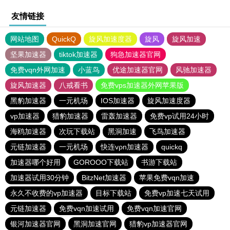
友情链接
网站地图
QuickQ
旋风加速度器
旋风
旋风加速
坚果加速器
tiktok加速器
狗急加速器官网
免费vqn外网加速
小蓝鸟
优途加速器官网
风驰加速器
旋风加速器
八戒看书
免费vps加速器外网苹果版
黑豹加速器
一元机场
IOS加速器
旋风加速度器
vp加速器
猎豹加速器
雷轰加速器
免费vp试用24小时
海鸥加速器
次玩下载站
黑洞加速
飞鸟加速器
元链加速器
一元机场
快连vρn加速器
quickq
加速器哪个好用
GOROOO下载站
书游下载站
加速器试用30分钟
BitzNet加速器
苹果免费vqn加速
永久不收费的vp加速器
目标下载站
免费vp加速七天试用
元链加速器
免费vqn加速试用
免费vqn加速官网
银河加速器官网
黑洞加速官网
猎豹vp加速器官网