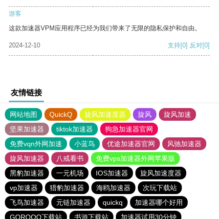
游客
这款加速器VPM应用程序已经为我们带来了无限的隐私保护和自由。
2024-12-10
支持
[0]
反对
[0]
友情链接
网站地图
QuickQ
旋风加速度器
旋风
旋风加速
坚果加速器
tiktok加速器
狗急加速器官网
免费vqn外网加速
小蓝鸟
优途加速器官网
风驰加速器
旋风加速器
八戒看书
免费vps加速器外网苹果版
黑豹加速器
一元机场
IOS加速器
旋风加速度器
vp加速器
猎豹加速器
海鸥加速器
次玩下载站
飞鸟加速器
元链加速器
quickq
加速器哪个好用
GOROOO下载站
书游下载站
加速器试用30分钟