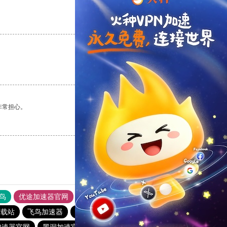
支持
[0]
反对
[0]
支持
[0]
反对
[0]
非常担心。
支持
[0]
反对
[0]
鸟
优途加速器官网
风驰加速器
旋风加速器
八戒看书
下载站
飞鸟加速器
元链加速器
quickq
加速器哪个好用
加速器官网
黑洞加速官网
猎豹vp加速器官网
1元机场