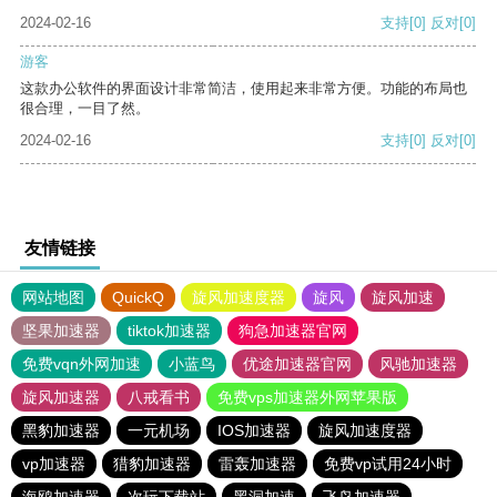
2024-02-16
支持
[0]
反对
[0]
游客
这款办公软件的界面设计非常简洁，使用起来非常方便。功能的布局也
很合理，一目了然。
2024-02-16
支持
[0]
反对
[0]
友情链接
网站地图
QuickQ
旋风加速度器
旋风
旋风加速
坚果加速器
tiktok加速器
狗急加速器官网
免费vqn外网加速
小蓝鸟
优途加速器官网
风驰加速器
旋风加速器
八戒看书
免费vps加速器外网苹果版
黑豹加速器
一元机场
IOS加速器
旋风加速度器
vp加速器
猎豹加速器
雷轰加速器
免费vp试用24小时